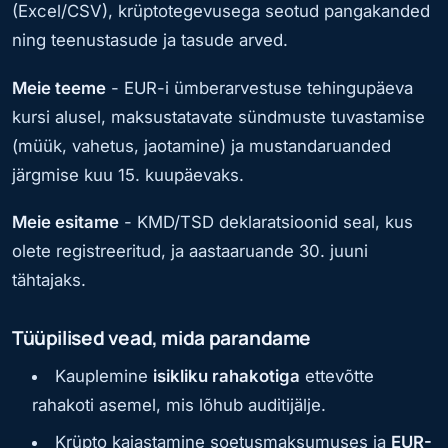
(Excel/CSV), krüptotegevusega seotud pangakanded
ning teenustasude ja tasude arved.
Meie teeme
- EUR-i ümberarvestuse tehingupäeva
kursi alusel, maksustatavate sündmuste tuvastamise
(müük, vahetus, jaotamine) ja mustandaruanded
järgmise kuu 15. kuupäevaks.
Meie esitame
- KMD/TSD deklaratsioonid seal, kus
olete registreeritud, ja aastaaruande 30. juuni
tähtajaks.
Tüüpilised vead, mida parandame
Kauplemine
isikliku rahakotiga
ettevõtte
rahakoti asemel, mis lõhub auditijälje.
Krüpto kajastamine soetusmaksumuses ja
EUR-