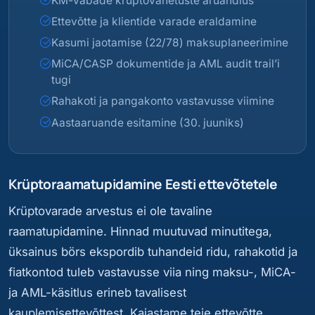
KM-vabade krüptovahetuste aruandlus
Ettevõtte ja klientide varade eraldamine
Kasumi jaotamise (22/78) maksuplaneerimine
MiCA/CASP dokumentide ja AML audit trail’i
tugi
Rahakoti ja pangakonto vastavusse viimine
Aastaaruande esitamine (30. juuniks)
Krüptoraamatupidamine Eesti ettevõtetele
Krüptovarade arvestus ei ole tavaline
raamatupidamine. Hinnad muutuvad minutitega,
üksainus börs ekspordib tuhandeid ridu, rahakotid ja
fiatkontod tuleb vastavusse viia ning maksu-, MiCA-
ja AML-käsitlus erineb tavalisest
kauplemisettevõttest. Kajastame teie ettevõtte