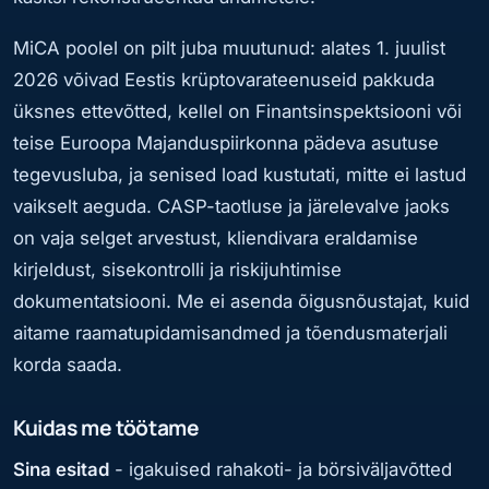
MiCA poolel on pilt juba muutunud: alates 1. juulist
2026 võivad Eestis krüptovarateenuseid pakkuda
üksnes ettevõtted, kellel on Finantsinspektsiooni või
teise Euroopa Majanduspiirkonna pädeva asutuse
tegevusluba, ja senised load kustutati, mitte ei lastud
vaikselt aeguda. CASP-taotluse ja järelevalve jaoks
on vaja selget arvestust, kliendivara eraldamise
kirjeldust, sisekontrolli ja riskijuhtimise
dokumentatsiooni. Me ei asenda õigusnõustajat, kuid
aitame raamatupidamisandmed ja tõendusmaterjali
korda saada.
Kuidas me töötame
Sina esitad
- igakuised rahakoti- ja börsiväljavõtted