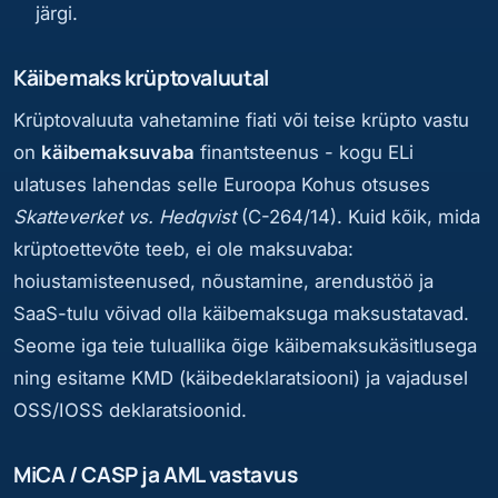
järgi.
Käibemaks krüptovaluutal
Krüptovaluuta vahetamine fiati või teise krüpto vastu
on
käibemaksuvaba
finantsteenus - kogu ELi
ulatuses lahendas selle Euroopa Kohus otsuses
Skatteverket vs. Hedqvist
(C-264/14). Kuid kõik, mida
krüptoettevõte teeb, ei ole maksuvaba:
hoiustamisteenused, nõustamine, arendustöö ja
SaaS-tulu võivad olla käibemaksuga maksustatavad.
Seome iga teie tuluallika õige käibemaksukäsitlusega
ning esitame KMD (käibedeklaratsiooni) ja vajadusel
OSS/IOSS deklaratsioonid.
MiCA / CASP ja AML vastavus