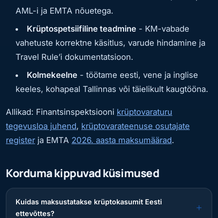
AML-i ja EMTA nõuetega.
Krüptospetsiifiline teadmine
- KM-vabade
vahetuste korrektne käsitlus, varude hindamine ja
Travel Rule’i dokumentatsioon.
Kolmekeelne
- töötame eesti, vene ja inglise
keeles, kohapeal Tallinnas või täielikult kaugtööna.
Allikad: Finantsinspektsiooni
krüptovaraturu
tegevusloa juhend
,
krüptovarateenuse osutajate
register
ja EMTA
2026. aasta maksumäärad
.
Korduma kippuvad küsimused
Kuidas maksustatakse krüptokasumit Eesti
ettevõttes?