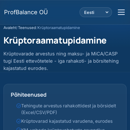
ProfBalance OÜ
Eesti
Avaleht
/
Teenused
/
Krüptoraamatupidamine
Krüptoraamatupidamine
Krüptovarade arvestus ning maksu- ja MiCA/CASP
tugi Eesti ettevõtetele - iga rahakoti- ja börsitehing
kajastatud eurodes.
Põhiteenused
Tehingute arvestus rahakottidest ja börsidelt
(Excel/CSV/PDF)
Krüptovarad kajastatud varudena, eurodes