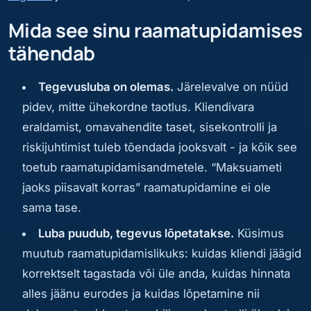
Mida see sinu raamatupidamises
tähendab
Tegevusluba on olemas.
Järelevalve on nüüd
pidev, mitte ühekordne taotlus. Kliendivara
eraldamist, omavahendite taset, sisekontrolli ja
riskijuhtimist tuleb tõendada jooksvalt - ja kõik see
toetub raamatupidamisandmetele. “Maksuameti
jaoks piisavalt korras” raamatupidamine ei ole
sama tase.
Luba puudub, tegevus lõpetatakse.
Küsimus
muutub raamatupidamislikuks: kuidas kliendi jäägid
korrektselt tagastada või üle anda, kuidas hinnata
alles jäänu eurodes ja kuidas lõpetamine nii