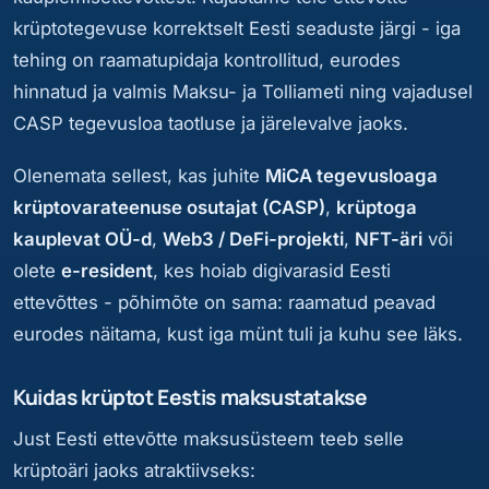
krüptotegevuse korrektselt Eesti seaduste järgi - iga
tehing on raamatupidaja kontrollitud, eurodes
hinnatud ja valmis Maksu- ja Tolliameti ning vajadusel
CASP tegevusloa taotluse ja järelevalve jaoks.
Olenemata sellest, kas juhite
MiCA tegevusloaga
krüptovarateenuse osutajat (CASP)
,
krüptoga
kauplevat OÜ-d
,
Web3 / DeFi-projekti
,
NFT-äri
või
olete
e-resident
, kes hoiab digivarasid Eesti
ettevõttes - põhimõte on sama: raamatud peavad
eurodes näitama, kust iga münt tuli ja kuhu see läks.
Kuidas krüptot Eestis maksustatakse
Just Eesti ettevõtte maksusüsteem teeb selle
krüptoäri jaoks atraktiivseks: