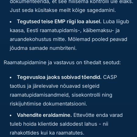
dokumenteerida, et see hilisema kontrolli üle elaks.
Just seda küsitakse meilt kõige sagedamini.
Tegutsed teise EMP riigi loa alusel.
Luba liigub
kaasa, Eesti raamatupidamis-, käibemaksu- ja
aruandekohustus mitte. Mõlemad pooled peavad
jõudma samade numbriteni.
Raamatupidamine ja vastavus on tihedalt seotud:
Tegevusloa jaoks sobivad tõendid.
CASP
taotlus ja järelevalve nõuavad selgeid
raamatupidamisandmeid, sisekontrolli ning
riskijuhtimise dokumentatsiooni.
Vahendite eraldamine.
Ettevõtte enda varad
tuleb hoida klientide saldodest lahus - nii
rahakottides kui ka raamatutes.