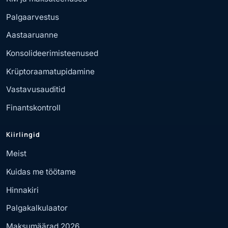
Palgaarvestus
Aastaaruanne
Konsolideerimisteenused
Krüptoraamatupidamine
Vastavusauditid
Finantskontroll
Kiirlingid
Meist
Kuidas me töötame
Hinnakiri
Palgakalkulaator
Maksumäärad 2026