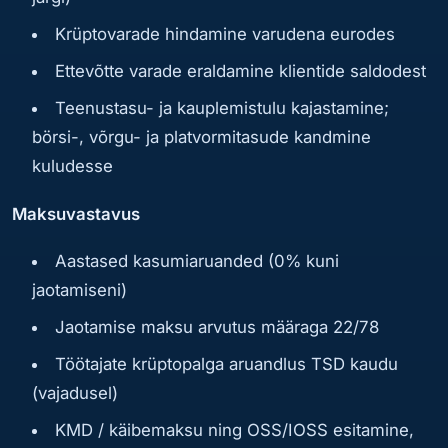
Krüptovarade hindamine varudena eurodes
Ettevõtte varade eraldamine klientide saldodest
Teenustasu- ja kauplemistulu kajastamine;
börsi-, võrgu- ja platvormitasude kandmine
kuludesse
Maksuvastavus
Aastased kasumiaruanded (0% kuni
jaotamiseni)
Jaotamise maksu arvutus määraga 22/78
Töötajate krüptopalga aruandlus TSD kaudu
(vajadusel)
KMD / käibemaksu ning OSS/IOSS esitamine,