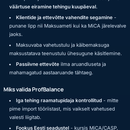
väärtuse eiramine tehingu kuupäeval
.
Klientide ja ettevõtte vahendite segamine
-
punane lipp nii Maksuameti kui ka MiCA järelevalve
jaoks.
Maksuvaba vahetustulu ja käibemaksuga
maksustatava teenustulu ühesugune käsitlemine.
Passiivne ettevõte
ilma aruandluseta ja
mahamagatud aastaaruande tähtaeg.
Miks valida ProfBalance
Iga tehing raamatupidaja kontrollitud
- mitte
pime import tööriistast, mis vaikselt vahetused
valesti liigitab.
Fookus Eesti seadustel
- kursis MiCA/CASP,