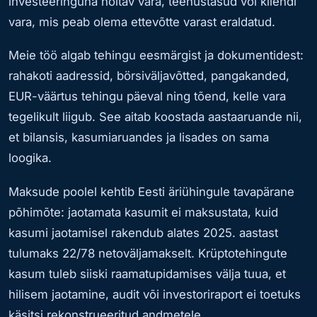
investeeringuna hoitav vara, teenustasud või kliendi
vara, mis peab olema ettevõtte varast eraldatud.
Meie töö algab tehingu eesmärgist ja dokumentidest:
rahakoti aadressid, börsiväljavõtted, pangakanded,
EUR-väärtus tehingu päeval ning tõend, kelle vara
tegelikult liigub. See aitab koostada aastaaruande nii,
et bilansis, kasumiaruandes ja lisades on sama
loogika.
Maksude poolel kehtib Eesti äriühingule tavapärane
põhimõte: jaotamata kasumit ei maksustata, kuid
kasumi jaotamisel rakendub alates 2025. aastast
tulumaks 22/78 netoväljamakselt. Krüptotehingute
kasum tuleb siiski raamatupidamises välja tuua, et
hilisem jaotamine, audit või investoriraport ei toetuks
käsitsi rekonstrueeritud andmetele.