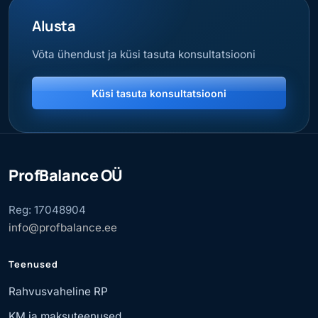
Alusta
Võta ühendust ja küsi tasuta konsultatsiooni
Küsi tasuta konsultatsiooni
ProfBalance OÜ
Reg: 17048904
info@profbalance.ee
Teenused
Rahvusvaheline RP
KM ja maksuteenused