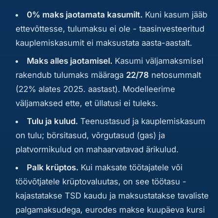
0% maks jaotamata kasumilt.
Kuni kasum jääb
ettevõttesse, tulumaksu ei ole - taasinvesteeritud
kauplemiskasumit ei maksustata aasta-aastalt.
Maks alles jaotamisel.
Kasumi väljamaksmisel
rakendub tulumaks määraga
22/78
netosummalt
(22% alates 2025. aastast). Modelleerime
väljamaksed ette, et üllatusi ei tuleks.
Tulu ja kulud.
Teenustasud ja kauplemiskasum
on tulu; börsitasud, võrgutasud (gas) ja
platvormikulud on mahaarvatavad ärikulud.
Palk krüptos.
Kui maksate töötajatele või
töövõtjatele krüptovaluutas, on see töötasu -
kajastatakse TSD kaudu ja maksustatakse tavaliste
palgamaksudega, eurodes makse kuupäeva kursi