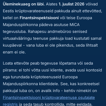
Üleminekuaeg on läbi.
Alates
1. juulist 2026
võivad
Eestis krüptovarateenuseid pakkuda ainult ettevõtted,
kellel on
Finantsinspektsiooni
või teise Euroopa
Majanduspiirkonna pädeva asutuse MiCA
tegevusluba. Rahapesu andmebüroo senised
virtuaalvääringu teenuse pakkuja load kustutati samal
kuupäeval - vana luba ei ole pikendus, seda lihtsalt
enam ei ole.
Loata ettevõte peab tegevuse lõpetama või seda
piirama: ei tohi võtta uusi kliente, avada uusi kontosid
ega turundada krüptoteenuseid Euroopa
Majanduspiirkonna klientidele. See, kas konkreetsel
pakkujal luba on, on avalik info - kehtiv nimekiri on
Finantsinspektsiooni krüptovarateenuse osutajate
registris
ja seda tasub kontrollida, mitte eeldada.