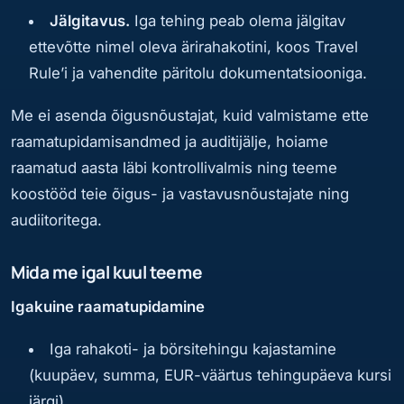
Jälgitavus.
Iga tehing peab olema jälgitav
ettevõtte nimel oleva ärirahakotini, koos Travel
Rule’i ja vahendite päritolu dokumentatsiooniga.
Me ei asenda õigusnõustajat, kuid valmistame ette
raamatupidamisandmed ja auditijälje, hoiame
raamatud aasta läbi kontrollivalmis ning teeme
koostööd teie õigus- ja vastavusnõustajate ning
audiitoritega.
Mida me igal kuul teeme
Igakuine raamatupidamine
Iga rahakoti- ja börsitehingu kajastamine
(kuupäev, summa, EUR-väärtus tehingupäeva kursi
järgi)