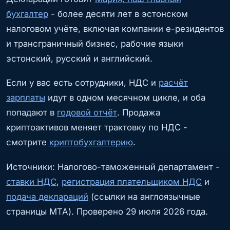
бухгалтер
- более десяти лет в эстонском
налоговом учёте, включая компании e-резидентов
и трансграничный бизнес, рабочие языки
эстонский, русский и английский.
Если у вас есть сотрудники, НДС и
расчёт
зарплаты
идут в одном месячном цикле, и оба
попадают в
годовой отчёт
. Продажа
криптоактивов меняет трактовку по НДС -
смотрите
криптобухгалтерию
.
Источники: Налогово-таможенный департамент -
ставки НДС
,
регистрация плательщиком НДС
и
подача деклараций
(ссылки на англоязычные
страницы MTA). Проверено 29 июля 2026 года.