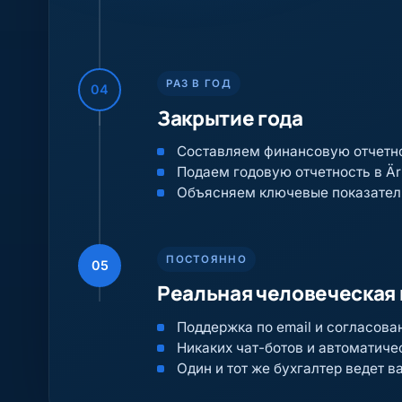
РАЗ В ГОД
04
Закрытие года
Составляем финансовую отчетн
Подаем годовую отчетность в Äri
Объясняем ключевые показател
ПОСТОЯННО
05
Реальная человеческая
Поддержка по email и согласова
Никаких чат-ботов и автоматиче
Один и тот же бухгалтер ведет в