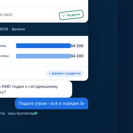
✓ Подано
01.2027
2025 · Баланс
ивы
84 200
сивы
84 200
= Баланс сходится
 KMD подан к сегодняшнему
ку?
Подала утром - всё в порядке 👍
ria · ваш бухгалтер