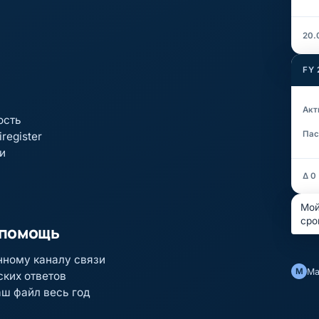
20.
FY 
Акт
ость
Пас
register
и
Δ 0
Мой
сро
 помощь
нному каналу связи
M
Ma
ских ответов
аш файл весь год