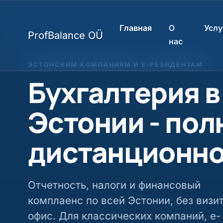
Главная
О
Услу
ProfBalance OÜ
нас
ЭСТОНСКИМ КОМПАНИЯМ И E-РЕЗИДЕНТАМ
Бухгалтерия в
Эстонии - по
дистанционн
Отчетность, налоги и финансовый
комплаенс по всей Эстонии, без визи
офис. Для классических компаний, е-