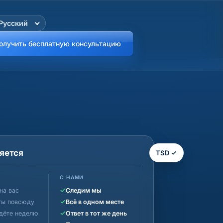
Русский
олучить бесплатную консультацию
яется
TSD ✓
С НАМИ
✓
на вас
Следим мы
✓
ты повсюду
Всё в одном месте
✓
дёте неделю
Ответ в тот же день