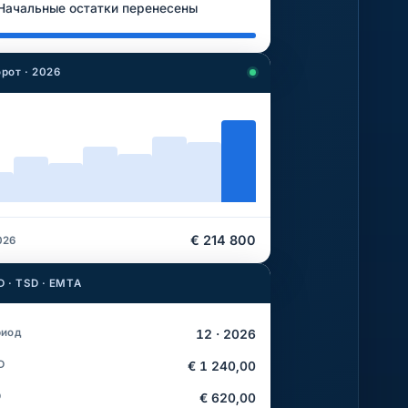
Начальные остатки перенесены
рот · 2026
€ 214 800
026
 · TSD · EMTA
риод
12 · 2026
D
€ 1 240,00
D
€ 620,00