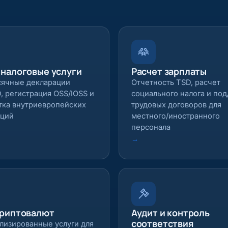
 налоговые услуги
Расчет зарплаты
ячные декларации
Отчетность TSD, расчет
, регистрация OSS/IOSS и
социального налога и по
тка внутриевропейских
трудовых договоров для
кций
местного/иностранного
персонала
→
криптовалют
Аудит и контроль
соответствия
лизированные услуги для