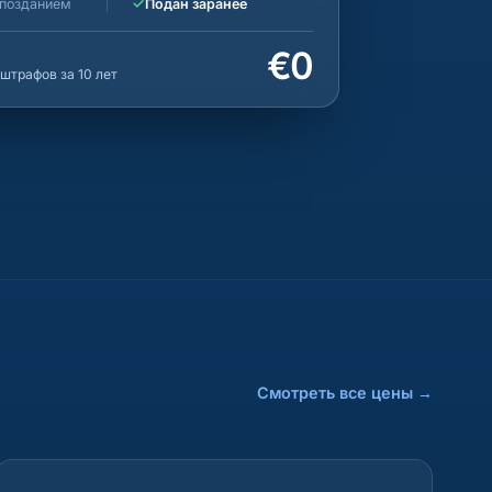
✓
опозданием
Подан заранее
€0
штрафов за 10 лет
Смотреть все цены
→