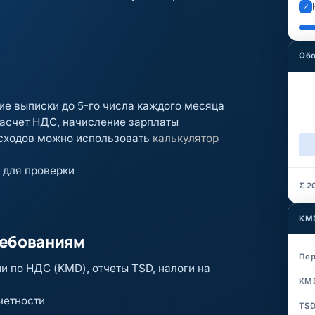
✓
Обо
ие выписки до 5-го числа каждого месяца
расчет НДС, начисление зарплаты
асходов можно использовать
калькулятор
 для проверки
Σ 2
KMD
ребованиям
Пе
и по НДС (KMD), отчеты TSD, налоги на
KM
четности
TS