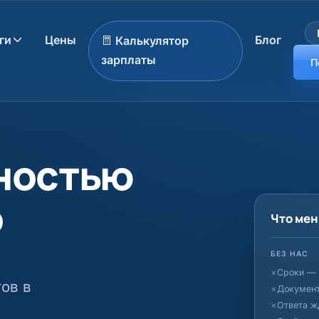
ги
Цены
Блог
Калькулятор
зарплаты
П
лностью
о
Что мен
БЕЗ НАС
Сроки — 
тов в
Докумен
Ответа ж