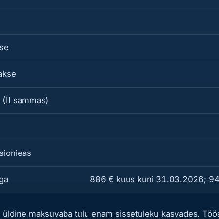
kse
akse
 (II sammas)
sionieas
aga
886 € kuus kuni 31.03.2026; 94
ne üldine maksuvaba tulu enam sissetuleku kasvades. Tö