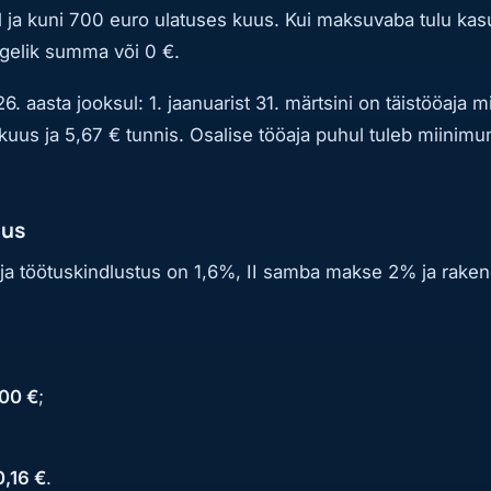
sel ja kuni 700 euro ulatuses kuus. Kui maksuvaba tulu ka
tegelik summa või 0 €.
aasta jooksul: 1. jaanuarist 31. märtsini on täistööaja 
 € kuus ja 5,67 € tunnis. Osalise tööaja puhul tuleb miinim
uus
taja töötuskindlustus on 1,6%, II samba makse 2% ja rak
00 €
;
,16 €
.