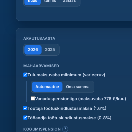
kuus
tunnis
aastas
ARVUTUSAASTA
2026
2025
MAHAARVAMISED
Tulumaksuvaba miinimum (varieeruv)
Automaatne
Oma summa
Vanaduspensioniiga (maksuvaba 776 €/kuu)
Töötaja töötuskindlustusmakse (1.6%)
Tööandja töötuskindlustusmakse (0.8%)
?
KOGUMISPENSION