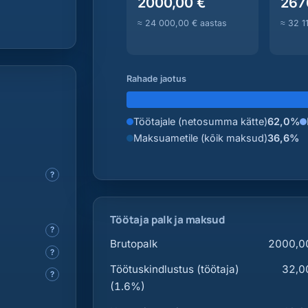
2000,00 €
267
≈ 24 000,00 € aastas
≈ 32 1
Rahade jaotus
Töötajale (netosumma kätte)
62,0%
Maksuametile (kõik maksud)
36,6%
?
Töötaja palk ja maksud
?
Brutopalk
2000,0
?
Töötuskindlustus (töötaja)
32,0
?
(1.6%)