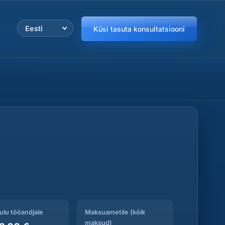
Eesti
Küsi tasuta konsultatsiooni
lk: 2000,00 €. Kogukulu tööandjale: 2676,00 €. Maksuametile (kõ
ulu tööandjale
Maksuametile (kõik
maksud)