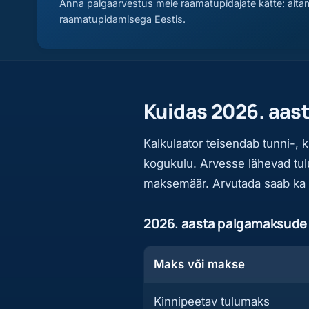
Anna palgaarvestus meie raamatupidajate kätte: aita
raamatupidamisega Eestis.
Kuidas 2026. aas
Kalkulaator teisendab tunni-, 
kogukulu. Arvesse lähevad tul
maksemäär. Arvutada saab ka t
2026. aasta palgamaksude
Maks või makse
Kinnipeetav tulumaks