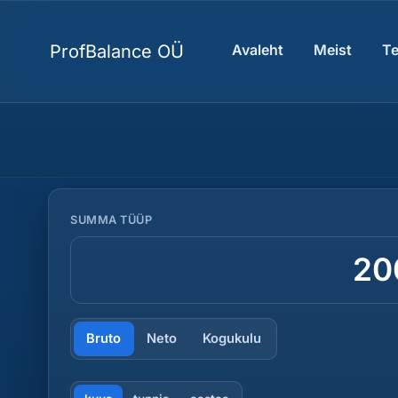
ProfBalance OÜ
Avaleht
Meist
T
SUMMA TÜÜP
Summa tüüp
Bruto
Neto
Kogukulu
Ajaühik