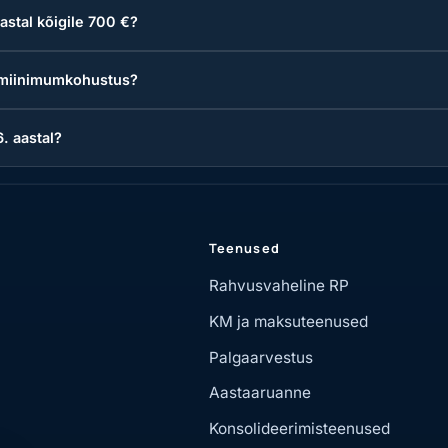
stal kõigile 700 €?
u miinimumkohustus?
. aastal?
Teenused
Rahvusvaheline RP
KM ja maksuteenused
Palgaarvestus
Aastaaruanne
Konsolideerimisteenused