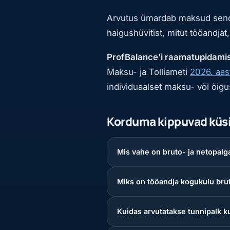
Arvutus ümardab maksud sendi 
haigushüvitist, mitut tööandjat,
ProfBalance’i raamatupidamis
Maksu- ja Tolliameti
2026. aa
individuaalset maksu- või õig
Korduma kippuvad kü
Mis vahe on bruto- ja netopalg
Miks on tööandja kogukulu bru
Kuidas arvutatakse tunnipalk 