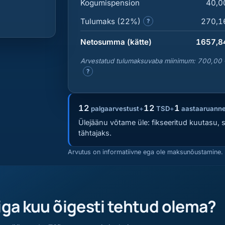
Kogumispension
40,0
Tulumaks (22%)
270,1
?
Netosumma (kätte)
1657,8
Arvestatud tulumaksuvaba miinimum:
700,00 
?
12
12
1
palgaarvestust
+
TSD
+
aastaaruann
Ülejäänu võtame üle: fikseeritud kuutasu, 
tähtajaks.
Arvutus on informatiivne ega ole maksunõustamine.
iga kuu õigesti tehtud olema?