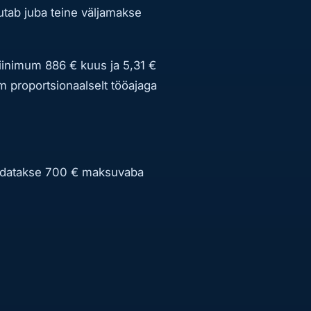
sutab juba teine väljamakse
miinimum 886 € kuus ja 5,31 €
um proportsionaalselt tööajaga
endatakse 700 € maksuvaba