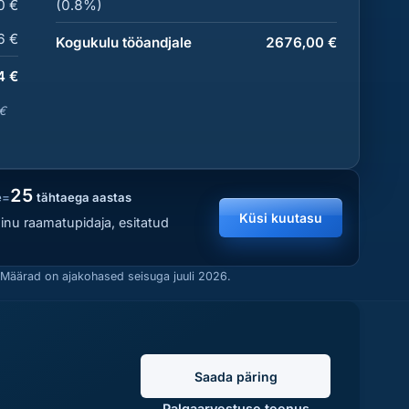
0 €
(0.8%)
6 €
Kogukulu tööandjale
2676,00 €
4 €
€
25
e
=
tähtaega aastas
Küsi kuutasu
sinu raamatupidaja, esitatud
 Määrad on ajakohased seisuga juuli 2026.
Saada päring
Palgaarvestuse teenus