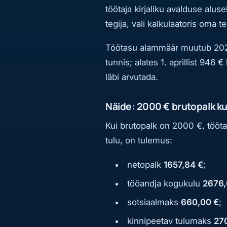
töötaja kirjaliku avalduse alu
tegija, vali kalkulaatoris oma 
Töötasu alammäär muutub 2026. 
tunnis; alates 1. aprillist 946
läbi arvutada.
Näide: 2000 € brutopalk k
Kui brutopalk on 2000 €, töö
tulu, on tulemus:
netopalk
1657,84 €
;
tööandja kogukulu
2676,
sotsiaalmaks
660,00 €
;
kinnipeetav tulumaks
270