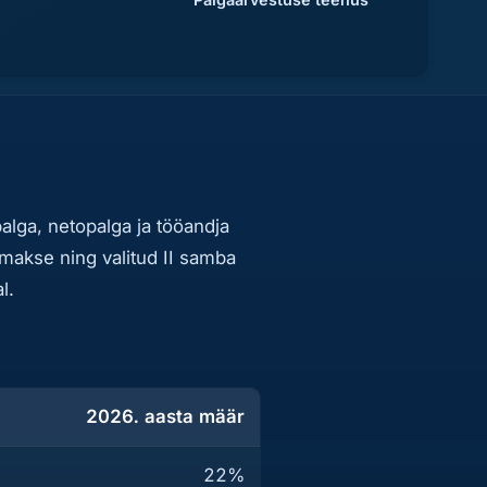
alga, netopalga ja tööandja
smakse ning valitud II samba
l.
2026. aasta määr
22%