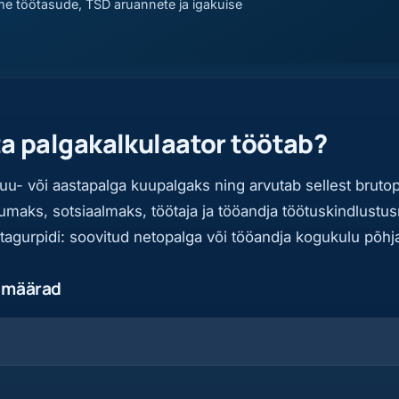
me töötasude, TSD aruannete ja igakuise
ta palgakalkulaator töötab?
kuu- või aastapalga kuupalgaks ning arvutab sellest brutop
umaks, sotsiaalmaks, töötaja ja tööandja töötuskindlustu
agurpidi: soovitud netopalga või tööandja kogukulu põhja
 määrad