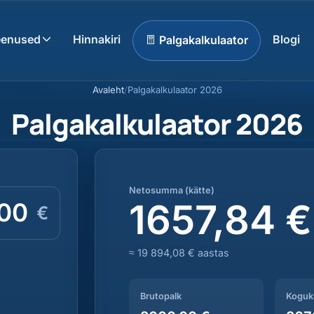
eenused
Hinnakiri
Blogi
Palgakalkulaator
Avaleht
/
Palgakalkulaator 2026
Palgakalkulaator 2026
Netosumma (kätte): 1657,84 €. Brutopa
Netosumma (kätte)
1657,84 €
€
≈ 19 894,08 € aastas
Brutopalk
Koguk