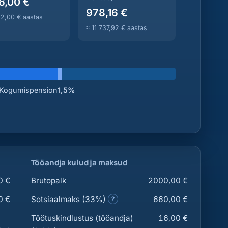
6,00 €
978,16 €
12,00 € aastas
≈ 11 737,92 € aastas
Kogumispension
1,5%
Tööandja kulud ja maksud
0 €
Brutopalk
2000,00 €
0 €
Sotsiaalmaks (33%)
660,00 €
?
Töötuskindlustus (tööandja)
16,00 €