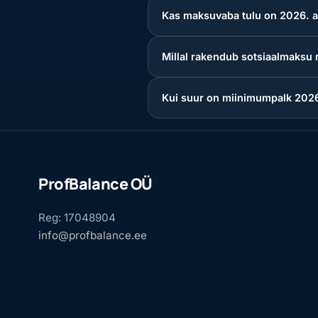
Kas maksuvaba tulu on 2026. aa
Millal rakendub sotsiaalmaks
Kui suur on miinimumpalk 2026
ProfBalance OÜ
Reg: 17048904
info@profbalance.ee