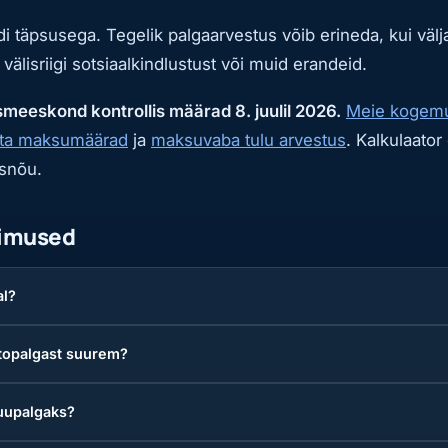
täpsusega. Tegelik palgaarvestus võib erineda, kui väl
 välisriigi sotsiaalkindlustust või muid erandeid.
meeskond kontrollis määrad 8. juulil 2026.
Meie kogemu
sta maksumäärad
ja
maksuvaba tulu arvestus
. Kalkulaato
usnõu.
simused
al?
topalgast suurem?
kuupalgaks?