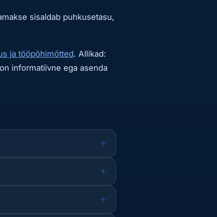
jamakse sisaldab puhkusetasu,
s ja tööpõhimõtted
. Allikad:
r on informatiivne ega asenda