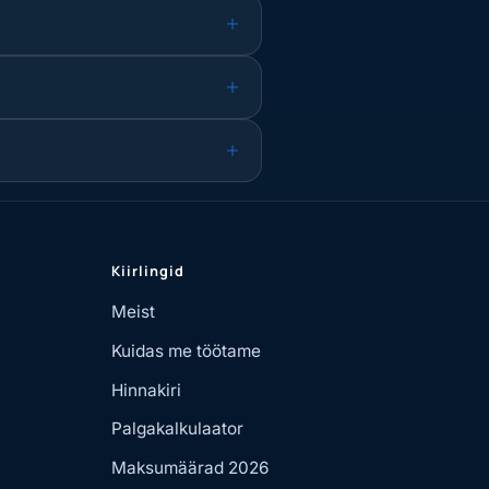
Kiirlingid
Meist
Kuidas me töötame
Hinnakiri
Palgakalkulaator
Maksumäärad 2026