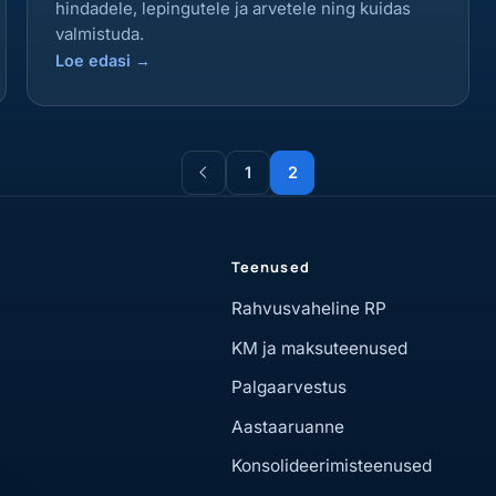
hindadele, lepingutele ja arvetele ning kuidas
valmistuda.
Loe edasi
→
1
2
Teenused
Rahvusvaheline RP
KM ja maksuteenused
Palgaarvestus
Aastaaruanne
Konsolideerimisteenused