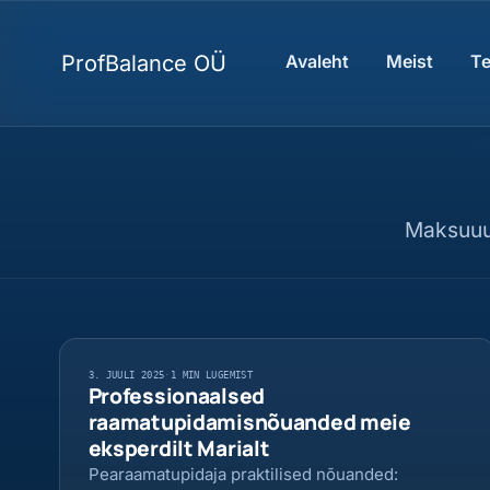
ProfBalance OÜ
Avaleht
Meist
T
Maksuuud
3. JUULI 2025
·
1 MIN LUGEMIST
Professionaalsed
raamatupidamisnõuanded meie
eksperdilt Marialt
Pearaamatupidaja praktilised nõuanded: