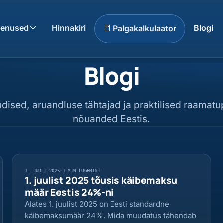
eenused
Hinnakiri
Blogi
Palgakalkulaator
Blogi
ised, aruandluse tähtajad ja praktilised raamat
nõuanded Eestis.
1. JUULI 2025
·
1 MIN LUGEMIST
1. juulist 2025 tõusis käibemaksu
määr Eestis 24%-ni
Alates 1. juulist 2025 on Eesti standardne
käibemaksumäär 24%. Mida muudatus tähendab