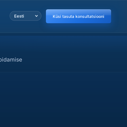
Eesti
Küsi tasuta konsultatsiooni
upidamise