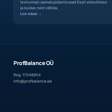
levinumad raamatupidamisvead Eesti ettevõtetes
ja kuidas neid vältida.
Loe edasi
→
ProfBalance OÜ
Reg: 17048904
info@profbalance.ee