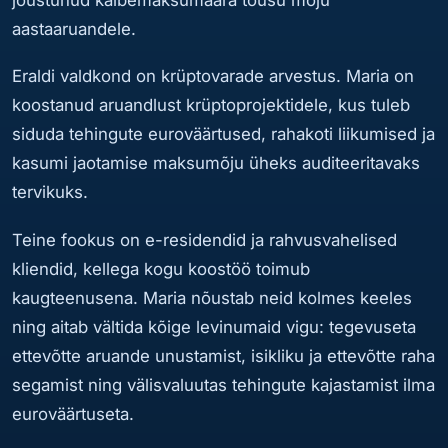
aastaaruandele.
Eraldi valdkond on krüptovarade arvestus. Maria on
koostanud aruandlust krüptoprojektidele, kus tuleb
siduda tehingute euroväärtused, rahakoti liikumised ja
kasumi jaotamise maksumõju üheks auditeeritavaks
tervikuks.
Teine fookus on e-residendid ja rahvusvahelised
kliendid, kellega kogu koostöö toimub
kaugteenusena. Maria nõustab neid kolmes keeles
ning aitab vältida kõige levinumaid vigu: tegevuseta
ettevõtte aruande unustamist, isikliku ja ettevõtte raha
segamist ning välisvaluutas tehingute kajastamist ilma
euroväärtuseta.