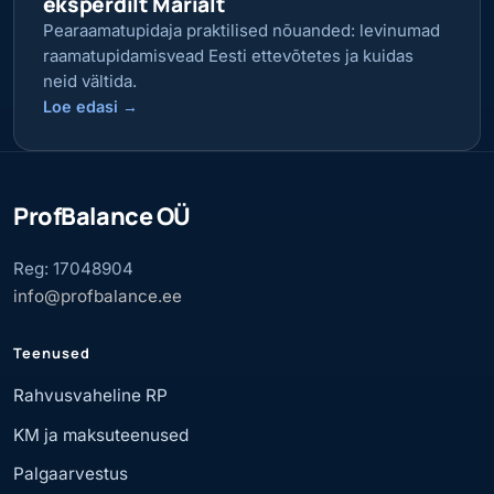
eksperdilt Marialt
Pearaamatupidaja praktilised nõuanded: levinumad
raamatupidamisvead Eesti ettevõtetes ja kuidas
neid vältida.
Loe edasi
→
ProfBalance OÜ
Reg: 17048904
info@profbalance.ee
Teenused
Rahvusvaheline RP
KM ja maksuteenused
Palgaarvestus