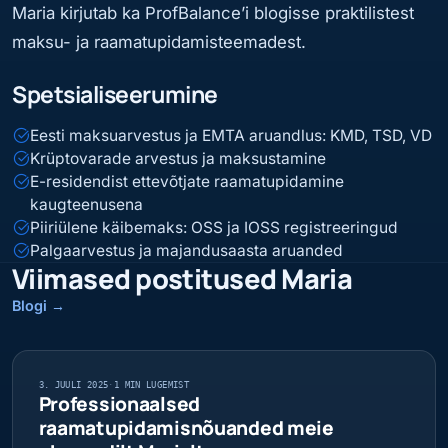
Maria kirjutab ka ProfBalance’i blogisse praktilistest
maksu- ja raamatupidamisteemadest.
Spetsialiseerumine
Eesti maksuarvestus ja EMTA aruandlus: KMD, TSD, VD
Krüptovarade arvestus ja maksustamine
E-residendist ettevõtjate raamatupidamine
kaugteenusena
Piiriülene käibemaks: OSS ja IOSS registreeringud
Palgaarvestus ja majandusaasta aruanded
Viimased postitused
Maria
Blogi
→
3. JUULI 2025
·
1 MIN LUGEMIST
Professionaalsed
raamatupidamisnõuanded meie