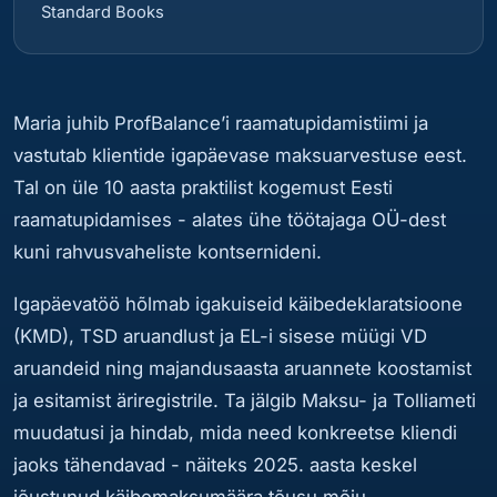
Standard Books
Maria juhib ProfBalance’i raamatupidamistiimi ja
vastutab klientide igapäevase maksuarvestuse eest.
Tal on üle 10 aasta praktilist kogemust Eesti
raamatupidamises - alates ühe töötajaga OÜ-dest
kuni rahvusvaheliste kontsernideni.
Igapäevatöö hõlmab igakuiseid käibedeklaratsioone
(KMD), TSD aruandlust ja EL-i sisese müügi VD
aruandeid ning majandusaasta aruannete koostamist
ja esitamist äriregistrile. Ta jälgib Maksu- ja Tolliameti
muudatusi ja hindab, mida need konkreetse kliendi
jaoks tähendavad - näiteks 2025. aasta keskel
jõustunud käibemaksumäära tõusu mõju