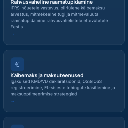
Rahvusvaheline raamatupidamine
IFRS-nõuetele vastavus, piiriülene käibemaksu
arvestus, mitmekeelne tugi ja mitmevaluuta
raamatupidamine rahvusvahelistele ettevõtetele
Eestis
→
Käibemaks ja maksuteenused
Igakuised KMD/VD deklaratsioonid, OSS/IOSS
registreerimine, EL-siseste tehingute käsitlemine ja
maksuoptimeerimise strateegiad
→