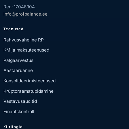
Reg: 17048904
info@profbalance.ee
Teenused
Rahvusvaheline RP
KM ja maksuteenused
Palgaarvestus
Aastaaruanne
Konsolideerimisteenused
Krüptoraamatupidamine
Vastavusauditid
Finantskontroll
Kiirlingid