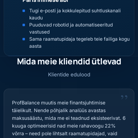
Tugi e-posti ja kokkulepitud suhtluskanali
kaudu
Puuduvad robotid ja automatiseeritud
vastused
Sama raamatupidaja tegeleb teie failiga kogu
aasta
Mida meie kliendid ütlevad
Klientide edulood
”
ProfBalance muutis meie finantsjuhtimise
täielikult. Nende põhjalik analüüs avastas
maksusäästu, mida me ei teadnud eksisteerivat. 6
kuuga optimeerisid nad meie rahavoogu 22%
võrra – need pole lihtsalt raamatupidajad, vaid