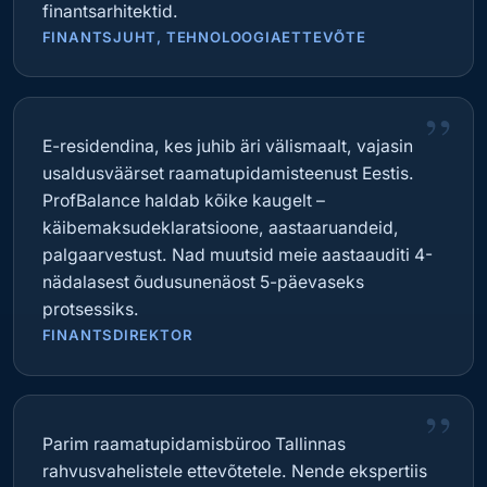
finantsarhitektid.
FINANTSJUHT, TEHNOLOOGIAETTEVÕTE
”
E-residendina, kes juhib äri välismaalt, vajasin
usaldusväärset raamatupidamisteenust Eestis.
ProfBalance haldab kõike kaugelt –
käibemaksudeklaratsioone, aastaaruandeid,
palgaarvestust. Nad muutsid meie aastaauditi 4-
nädalasest õudusunenäost 5-päevaseks
protsessiks.
FINANTSDIREKTOR
”
Parim raamatupidamisbüroo Tallinnas
rahvusvahelistele ettevõtetele. Nende ekspertiis