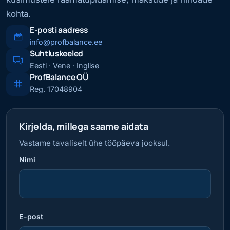
kohta.
E-posti aadress
info@profbalance.ee
Suhtluskeeled
Eesti · Vene · Inglise
ProfBalance OÜ
Reg. 17048904
Kirjelda, millega saame aidata
Vastame tavaliselt ühe tööpäeva jooksul.
Nimi
E-post