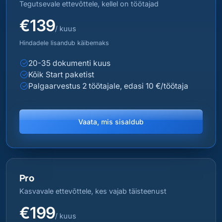
Tegutsevale ettevõttele, kellel on töötajad
€139
/ kuus
Hindadele lisandub käibemaks
20-35 dokumenti kuus
Kõik Start paketist
Palgaarvestus 2 töötajale, edasi 10 €/töötaja
Vaata, mis sisaldub
Pro
Kasvavale ettevõttele, kes vajab täisteenust
€199
/ kuus