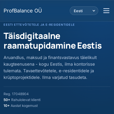
ProfBalance OÜ
Eesti
EESTI ETTEVÕTETELE JA E-RESIDENTIDELE
Täisdigitaalne
raamatupidamine Eestis
Aruandlus, maksud ja finantsvastavus täielikult
kaugteenusena - kogu Eestis, ilma kontorisse
tulemata. Tavaettevõtetele, e-residentidele ja
krüptoprojektidele. Ilma varjatud tasudeta.
Reg. 17048904
50+
Rahulolevat klienti
10+
Aastat kogemust