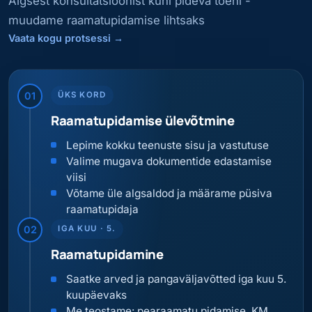
Algsest konsultatsioonist kuni pideva toeni -
muudame raamatupidamise lihtsaks
Vaata kogu protsessi
→
01
ÜKS KORD
Raamatupidamise ülevõtmine
Lepime kokku teenuste sisu ja vastutuse
Valime mugava dokumentide edastamise
viisi
Võtame üle algsaldod ja määrame püsiva
raamatupidaja
02
IGA KUU · 5.
Raamatupidamine
Saatke arved ja pangaväljavõtted iga kuu 5.
kuupäevaks
Me teostame: pearaamatu pidamise, KM