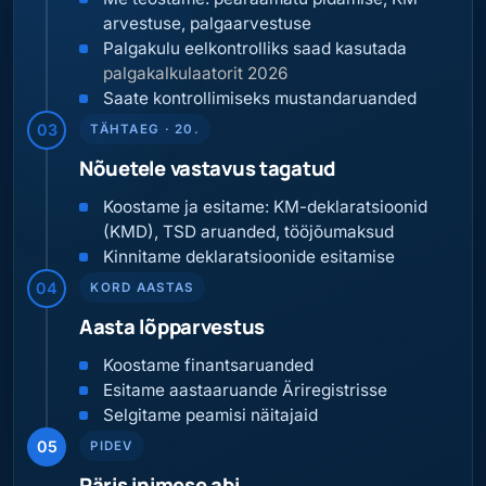
arvestuse, palgaarvestuse
Palgakulu eelkontrolliks saad kasutada
palgakalkulaatorit 2026
Saate kontrollimiseks mustandaruanded
03
TÄHTAEG · 20.
Nõuetele vastavus tagatud
Koostame ja esitame: KM-deklaratsioonid
(KMD), TSD aruanded, tööjõumaksud
Kinnitame deklaratsioonide esitamise
04
KORD AASTAS
Aasta lõpparvestus
Koostame finantsaruanded
Esitame aastaaruande Äriregistrisse
Selgitame peamisi näitajaid
05
PIDEV
Päris inimese abi