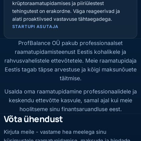
krüptoraamatupidamises ja piiriülestest
tehingutest on erakordne. Väga reageerivad ja
alati proaktiivsed vastavuse tähtaegadega.
STARTUPI ASUTAJA
ProfBalance OÜ pakub
professionaalset
raamatupidamisteenust Eestis
kohalikele ja
rahvusvahelistele ettevõtetele. Meie
raamatupidaja
Eestis
tagab täpse arvestuse ja kõigi maksunõuete
täitmise.
Usalda oma raamatupidamine professionaalidele ja
keskendu ettevõtte kasvule, samal ajal kui meie
hoolitseme sinu finantsaruandluse eest.
Võta ühendust
Kirjuta meile - vastame hea meelega sinu
küsimustele raamatupidamise, maksude ja hindade