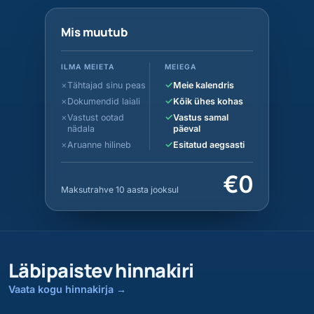
Mis muutub
ILMA MEIETA
MEIEGA
✓
Tähtajad sinu peas
Meie kalendris
✓
Dokumendid laiali
Kõik ühes kohas
✓
Vastust ootad
Vastus samal
nädala
päeval
✓
Aruanne hilineb
Esitatud aegsasti
€0
Maksutrahve 10 aasta jooksul
Läbipaistev hinnakiri
Vaata kogu hinnakirja
→