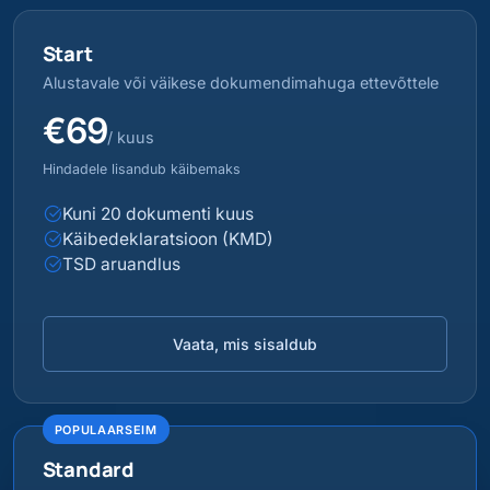
Start
Alustavale või väikese dokumendimahuga ettevõttele
€69
/ kuus
Hindadele lisandub käibemaks
Kuni 20 dokumenti kuus
Käibedeklaratsioon (KMD)
TSD aruandlus
Vaata, mis sisaldub
POPULAARSEIM
Standard